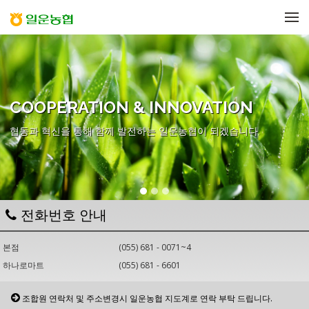
메뉴 건너뛰기
COOPERATION & INNOVATION
협동과 혁신을 통해 함께 발전하는 일운농협이 되겠습니다.
전화번호 안내
본점
(055) 681 - 0071~4
하나로마트
(055) 681 - 6601
조합원 연락처 및 주소변경시 일운농협 지도계로 연락 부탁 드립니다.