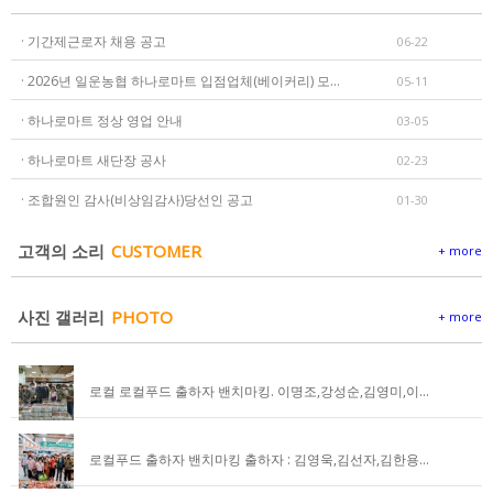
· 기간제근로자 채용 공고
06-22
· 2026년 일운농협 하나로마트 입점업체(베이커리) 모집 공고
05-11
· 하나로마트 정상 영업 안내
03-05
· 하나로마트 새단장 공사
02-23
· 조합원인 감사(비상임감사)당선인 공고
01-30
고객의 소리
CUSTOMER
+ more
사진 갤러리
PHOTO
+ more
로컬 로컬푸드 출하자 밴치마킹. 이명조,강성순,김영미,이정무,윤영자,공봉금,
로컬푸드 출하자 밴치마킹 출하자 : 김영욱,김선자,김한용,신상선,이수선,김용겸